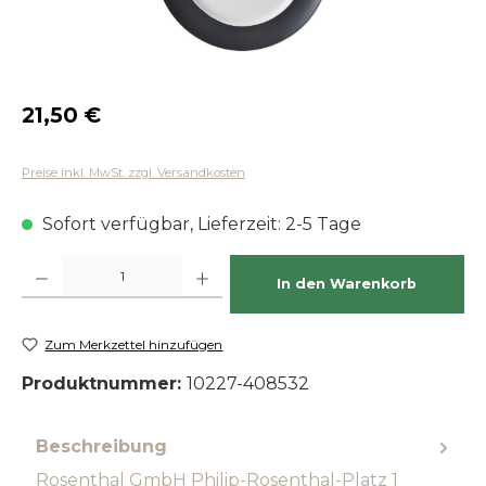
Regulärer Preis:
21,50 €
Preise inkl. MwSt. zzgl. Versandkosten
Sofort verfügbar, Lieferzeit: 2-5 Tage
Produkt Anzahl: Gib den gewünschten Wert ein oder benutze die Schaltfläch
In den Warenkorb
Zum Merkzettel hinzufügen
Produktnummer:
10227-408532
Beschreibung
Rosenthal GmbH Philip-Rosenthal-Platz 1