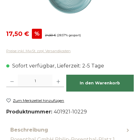
Verkaufspreis:
17,50 €
%
Regulärer Preis:
24,50 €
(28.57% gespart)
Preise inkl. MwSt. zzgl. Versandkosten
Sofort verfügbar, Lieferzeit: 2-5 Tage
Produkt Anzahl: Gib den gewünschten Wert ein oder benutze die Schaltfläch
In den Warenkorb
Zum Merkzettel hinzufügen
Produktnummer:
401921-10229
Beschreibung
Rosenthal GmbH Philip-Rosenthal-Platz 1