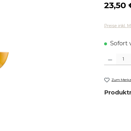
Regulärer
23,50 
Preise inkl. 
Sofort v
Produkt Anza
Zum Merkze
Produk