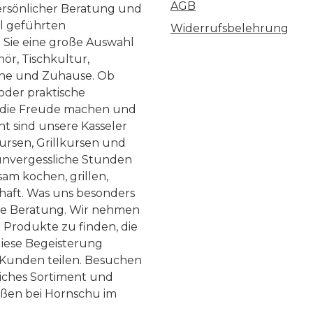
AGB
ersönlicher Beratung und
ll geführten
Widerrufsbelehrung
n Sie eine große Auswahl
ör, Tischkultur,
he und Zuhause. Ob
 oder praktische
, die Freude machen und
ht sind unsere Kasseler
ursen, Grillkursen und
nvergessliche Stunden
am kochen, grillen,
haft. Was uns besonders
te Beratung. Wir nehmen
 Produkte zu finden, die
diese Begeisterung
Kunden teilen. Besuchen
liches Sortiment und
eßen bei Hornschu im