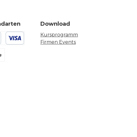
ndarten
Download
Kursprogramm
Firmen Events
 oder Debitkarte
g