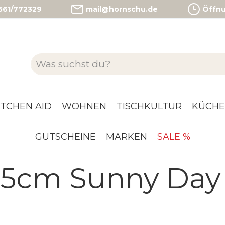
)561/772329
mail@hornschu.de
Öffnun
ITCHEN AID
WOHNEN
TISCHKULTUR
KÜCHE
GUTSCHEINE
MARKEN
SALE %
15cm Sunny Day