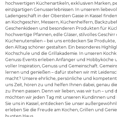
hochwertigen Küchenartikeln, exklusiven Marken, p
einzigartigen Genusserlebnissen. In unserem liebevo
Ladengeschäft in der Obersten Gasse in Kassel finde
an Kochgeschirr, Messern, Küchenhelfern, Backzubeh
Geschenkideen und besonderen Produkten für Küc
hochwertige Pfannen, edle Gläser, stilvolles Geschirr
Küchenutensilien – bei uns entdecken Sie Produkte
den Alltag schöner gestalten. Ein besonderes Highlig
Kochschule und die Grillakademie. In unseren Kochk
Genuss-Events erleben Anfänger und Hobbyköche u
voller Inspiration, Genuss und Gemeinschaft. Gemeins
lernen und genießen – dafür stehen wir mit Leidensc
macht? Unsere ehrliche, persönliche und kompeten
uns Zeit, hören zu und helfen Ihnen dabei, genau die
zu Ihnen passen. Denn wir lieben, was wir tun – und 
möchten wir jeden Tag mit unseren Kundinnen und 
Sie uns in Kassel, entdecken Sie unser außergewöhn
erleben Sie die Freude am Kochen, Grillen und Geni
bunten Haus.