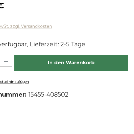
 Preis:
€
MwSt. zzgl. Versandkosten
erfügbar, Lieferzeit: 2-5 Tage
hl: Gib den gewünschten Wert ein oder benutze die Schaltfläch
In den Warenkorb
ttel hinzufügen
tnummer:
15455-408502