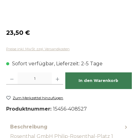
Regulärer Preis:
23,50 €
Preise inkl. MwSt. zzgl. Versandkosten
Sofort verfügbar, Lieferzeit: 2-5 Tage
Produkt Anzahl: Gib den gewünschten Wert ein oder benutze die Schaltfläch
In den Warenkorb
Zum Merkzettel hinzufügen
Produktnummer:
15456-408527
Beschreibung
Rosenthal GmbH Philip-Rosenthal-Platz 1