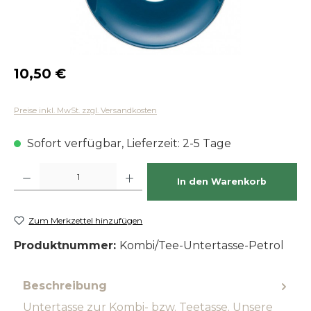
Regulärer Preis:
10,50 €
Preise inkl. MwSt. zzgl. Versandkosten
Sofort verfügbar, Lieferzeit: 2-5 Tage
Produkt Anzahl: Gib den gewünschten Wert ein oder benutze die Schaltfläch
In den Warenkorb
Zum Merkzettel hinzufügen
Produktnummer:
Kombi/Tee-Untertasse-Petrol
Beschreibung
Untertasse zur Kombi- bzw. Teetasse. Unsere