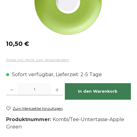
Regulärer Preis:
10,50 €
Preise inkl. MwSt. zzgl. Versandkosten
Sofort verfügbar, Lieferzeit: 2-5 Tage
Produkt Anzahl: Gib den gewünschten Wert ein oder benutze die Schaltfläch
In den Warenkorb
Zum Merkzettel hinzufügen
Produktnummer:
Kombi/Tee-Untertasse-Apple
Green