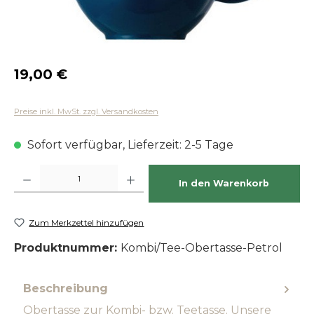
Regulärer Preis:
19,00 €
Preise inkl. MwSt. zzgl. Versandkosten
Sofort verfügbar, Lieferzeit: 2-5 Tage
Produkt Anzahl: Gib den gewünschten Wert ein oder benutze die Schaltfläch
In den Warenkorb
Zum Merkzettel hinzufügen
Produktnummer:
Kombi/Tee-Obertasse-Petrol
Beschreibung
Obertasse zur Kombi- bzw. Teetasse. Unsere