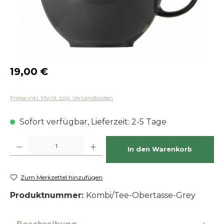
Regulärer Preis:
19,00 €
Preise inkl. MwSt. zzgl. Versandkosten
Sofort verfügbar, Lieferzeit: 2-5 Tage
Produkt Anzahl: Gib den gewünschten Wert ein oder benutze die Schaltfläch
In den Warenkorb
Zum Merkzettel hinzufügen
Produktnummer:
Kombi/Tee-Obertasse-Grey