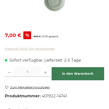
Verkaufspreis:
7,00 €
%
Regulärer Preis:
8,00 €
(12.5% gespart)
Preise inkl. MwSt. zzgl. Versandkosten
Sofort verfügbar, Lieferzeit: 2-5 Tage
Produkt Anzahl: Gib den gewünschten Wert ein oder benutze die Schaltfläch
In den Warenkorb
Zum Merkzettel hinzufügen
Produktnummer:
401922-14741