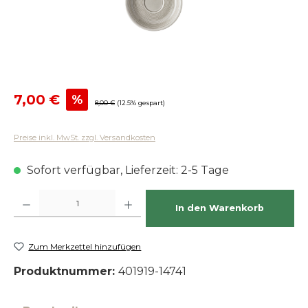
Verkaufspreis:
7,00 €
%
Regulärer Preis:
8,00 €
(12.5% gespart)
Preise inkl. MwSt. zzgl. Versandkosten
Sofort verfügbar, Lieferzeit: 2-5 Tage
Produkt Anzahl: Gib den gewünschten Wert ein oder benutze die Schaltfläch
In den Warenkorb
Zum Merkzettel hinzufügen
Produktnummer:
401919-14741