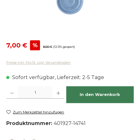
Verkaufspreis:
7,00 €
%
Regulärer Preis:
8,00 €
(12.5% gespart)
Preise inkl. MwSt. zzgl. Versandkosten
Sofort verfügbar, Lieferzeit: 2-5 Tage
Produkt Anzahl: Gib den gewünschten Wert ein oder benutze die Schaltfläch
In den Warenkorb
Zum Merkzettel hinzufügen
Produktnummer:
401927-14741