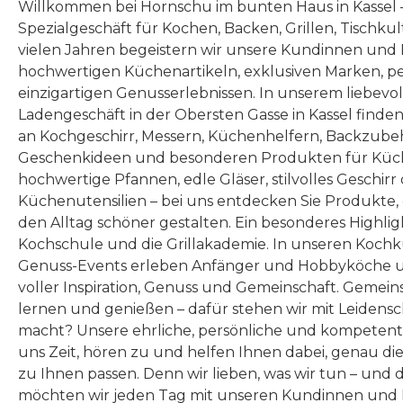
Willkommen bei Hornschu im bunten Haus in Kassel
Spezialgeschäft für Kochen, Backen, Grillen, Tischku
vielen Jahren begeistern wir unsere Kundinnen und
hochwertigen Küchenartikeln, exklusiven Marken, p
einzigartigen Genusserlebnissen. In unserem liebevo
Ladengeschäft in der Obersten Gasse in Kassel finde
an Kochgeschirr, Messern, Küchenhelfern, Backzubeh
Geschenkideen und besonderen Produkten für Küc
hochwertige Pfannen, edle Gläser, stilvolles Geschirr
Küchenutensilien – bei uns entdecken Sie Produkte
den Alltag schöner gestalten. Ein besonderes Highlig
Kochschule und die Grillakademie. In unseren Kochk
Genuss-Events erleben Anfänger und Hobbyköche u
voller Inspiration, Genuss und Gemeinschaft. Gemeins
lernen und genießen – dafür stehen wir mit Leidensc
macht? Unsere ehrliche, persönliche und kompeten
uns Zeit, hören zu und helfen Ihnen dabei, genau die
zu Ihnen passen. Denn wir lieben, was wir tun – und 
möchten wir jeden Tag mit unseren Kundinnen und 