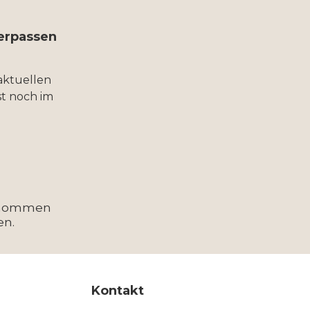
verpassen
aktuellen
t noch im
enommen
en.
Kontakt