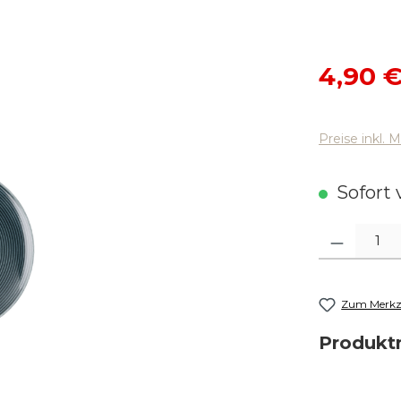
Verkaufsp
4,90 
Preise inkl. 
Sofort v
Produkt Anza
Zum Merkze
Produk