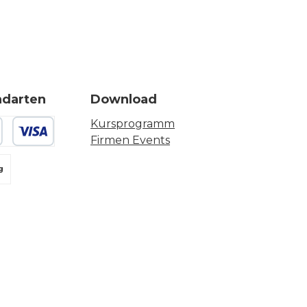
ndarten
Download
Kursprogramm
Firmen Events
 oder Debitkarte
g