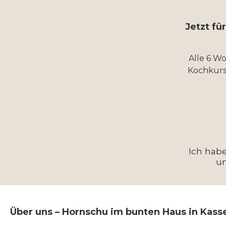
Jetzt fü
Alle 6 W
Kochkurs
Ich hab
u
Über uns – Hornschu im bunten Haus in Kass