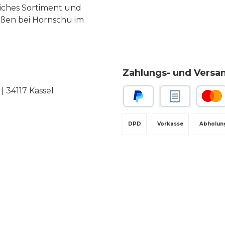
liches Sortiment und
eßen bei Hornschu im
Zahlungs- und Versa
 34117 Kassel
PayPal
Rechnungskauf
Kredit-
DPD
Vorkasse
Abholun