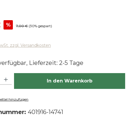
reis:
€
%
Regulärer Preis:
7,00 €
(30% gespart)
MwSt. zzgl. Versandkosten
erfügbar, Lieferzeit: 2-5 Tage
hl: Gib den gewünschten Wert ein oder benutze die Schaltfläch
In den Warenkorb
ttel hinzufügen
tnummer:
401916-14741