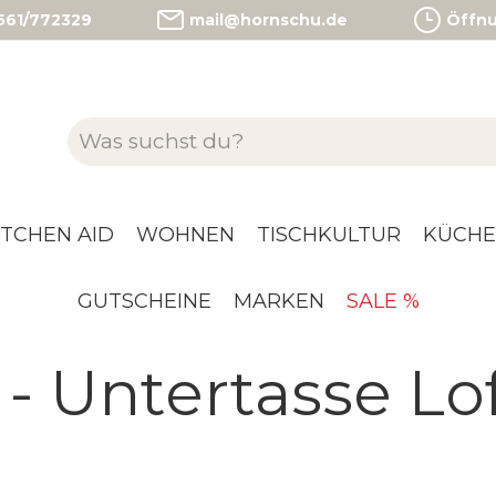
)561/772329
mail@hornschu.de
Öffnun
ITCHEN AID
WOHNEN
TISCHKULTUR
KÜCHE
GUTSCHEINE
MARKEN
SALE %
- Untertasse Lo