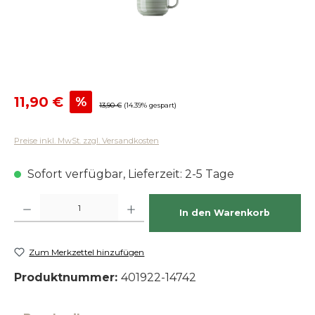
Verkaufspreis:
11,90 €
%
Regulärer Preis:
13,90 €
(14.39% gespart)
Preise inkl. MwSt. zzgl. Versandkosten
Sofort verfügbar, Lieferzeit: 2-5 Tage
Produkt Anzahl: Gib den gewünschten Wert ein oder benutze die Schaltfläch
In den Warenkorb
Zum Merkzettel hinzufügen
Produktnummer:
401922-14742