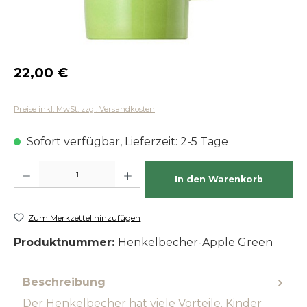
Regulärer Preis:
22,00 €
Preise inkl. MwSt. zzgl. Versandkosten
Sofort verfügbar, Lieferzeit: 2-5 Tage
Produkt Anzahl: Gib den gewünschten Wert ein oder benutze die Schaltfläch
In den Warenkorb
Zum Merkzettel hinzufügen
Produktnummer:
Henkelbecher-Apple Green
Beschreibung
Der Henkelbecher hat viele Vorteile. Kinder