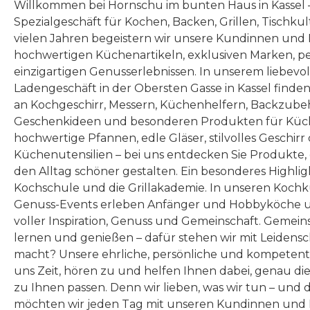
Willkommen bei Hornschu im bunten Haus in Kassel
Spezialgeschäft für Kochen, Backen, Grillen, Tischku
vielen Jahren begeistern wir unsere Kundinnen und
hochwertigen Küchenartikeln, exklusiven Marken, p
einzigartigen Genusserlebnissen. In unserem liebevo
Ladengeschäft in der Obersten Gasse in Kassel finde
an Kochgeschirr, Messern, Küchenhelfern, Backzubeh
Geschenkideen und besonderen Produkten für Küc
hochwertige Pfannen, edle Gläser, stilvolles Geschirr
Küchenutensilien – bei uns entdecken Sie Produkte
den Alltag schöner gestalten. Ein besonderes Highlig
Kochschule und die Grillakademie. In unseren Kochk
Genuss-Events erleben Anfänger und Hobbyköche u
voller Inspiration, Genuss und Gemeinschaft. Gemeins
lernen und genießen – dafür stehen wir mit Leidensc
macht? Unsere ehrliche, persönliche und kompeten
uns Zeit, hören zu und helfen Ihnen dabei, genau die
zu Ihnen passen. Denn wir lieben, was wir tun – und 
möchten wir jeden Tag mit unseren Kundinnen und 