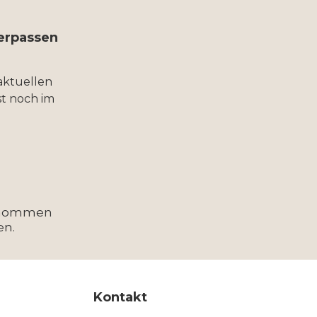
verpassen
aktuellen
t noch im
enommen
en.
Kontakt