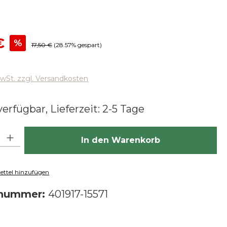
reis:
€
%
Regulärer Preis:
17,50 €
(28.57% gespart)
MwSt. zzgl. Versandkosten
erfügbar, Lieferzeit: 2-5 Tage
hl: Gib den gewünschten Wert ein oder benutze die Schaltfläch
In den Warenkorb
ttel hinzufügen
tnummer:
401917-15571