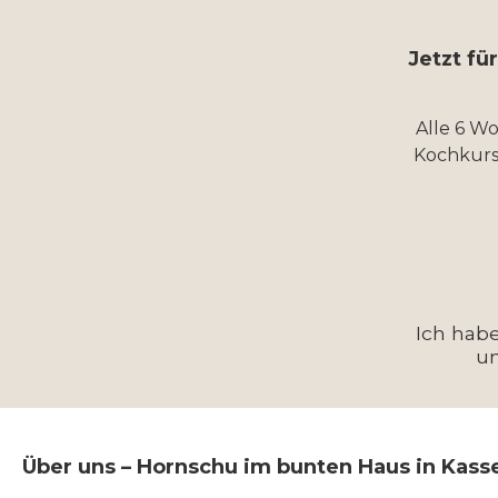
Jetzt fü
Alle 6 W
Kochkurs
Ich hab
u
Über uns – Hornschu im bunten Haus in Kass