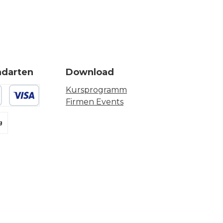
ndarten
Download
Kursprogramm
Firmen Events
 oder Debitkarte
g