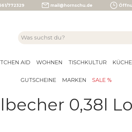
)561/772329
mail@hornschu.de
Öffnun
ITCHEN AID
WOHNEN
TISCHKULTUR
KÜCHE
GUTSCHEINE
MARKEN
SALE %
becher 0,38l L