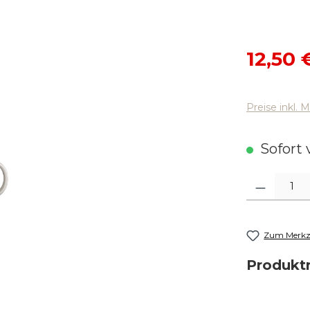
Verkaufsp
12,50 
Preise inkl. 
Sofort v
Produkt Anza
Zum Merkze
Produk