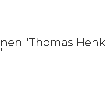
onen "Thomas Henke
"