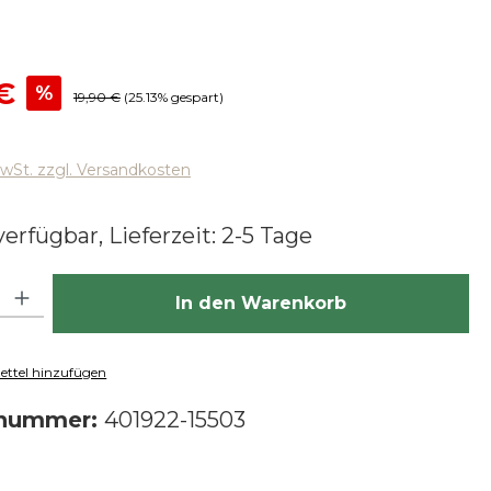
reis:
€
%
Regulärer Preis:
19,90 €
(25.13% gespart)
MwSt. zzgl. Versandkosten
erfügbar, Lieferzeit: 2-5 Tage
hl: Gib den gewünschten Wert ein oder benutze die Schaltfläch
In den Warenkorb
ttel hinzufügen
tnummer:
401922-15503