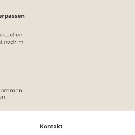
verpassen
aktuellen
t noch im
enommen
en.
Kontakt