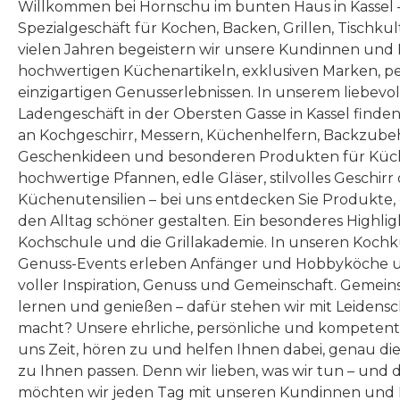
Willkommen bei Hornschu im bunten Haus in Kassel
Spezialgeschäft für Kochen, Backen, Grillen, Tischku
vielen Jahren begeistern wir unsere Kundinnen und
hochwertigen Küchenartikeln, exklusiven Marken, p
einzigartigen Genusserlebnissen. In unserem liebevo
Ladengeschäft in der Obersten Gasse in Kassel finde
an Kochgeschirr, Messern, Küchenhelfern, Backzubeh
Geschenkideen und besonderen Produkten für Küc
hochwertige Pfannen, edle Gläser, stilvolles Geschirr
Küchenutensilien – bei uns entdecken Sie Produkte
den Alltag schöner gestalten. Ein besonderes Highlig
Kochschule und die Grillakademie. In unseren Kochk
Genuss-Events erleben Anfänger und Hobbyköche u
voller Inspiration, Genuss und Gemeinschaft. Gemeins
lernen und genießen – dafür stehen wir mit Leidensc
macht? Unsere ehrliche, persönliche und kompeten
uns Zeit, hören zu und helfen Ihnen dabei, genau die
zu Ihnen passen. Denn wir lieben, was wir tun – und 
möchten wir jeden Tag mit unseren Kundinnen und 