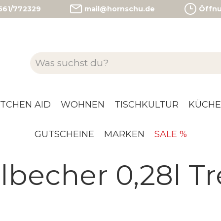
)561/772329
mail@hornschu.de
Öffnun
ITCHEN AID
WOHNEN
TISCHKULTUR
KÜCHE
GUTSCHEINE
MARKEN
SALE %
becher 0,28l T