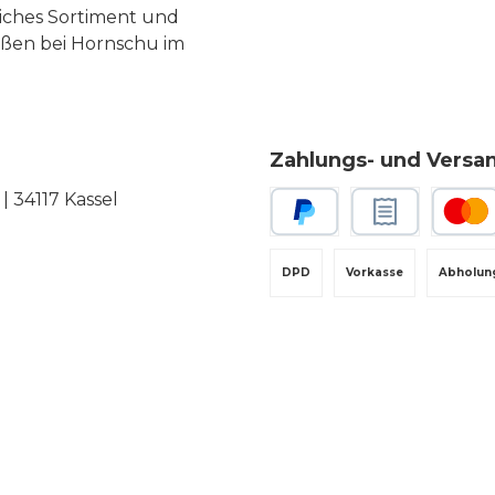
liches Sortiment und
eßen bei Hornschu im
Zahlungs- und Versa
 34117 Kassel
PayPal
Rechnungskauf
Kredit-
DPD
Vorkasse
Abholun