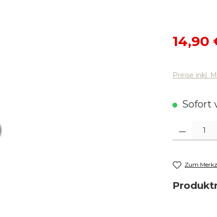
Verkaufsp
14,90 
Preise inkl. 
Sofort v
Produkt Anza
Zum Merkze
Produk