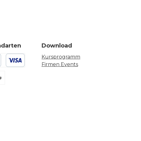
ndarten
Download
Kursprogramm
Firmen Events
 oder Debitkarte
g