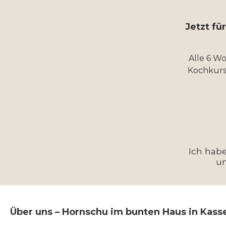
Jetzt fü
Alle 6 W
Kochkurs
Ich hab
u
Über uns – Hornschu im bunten Haus in Kass