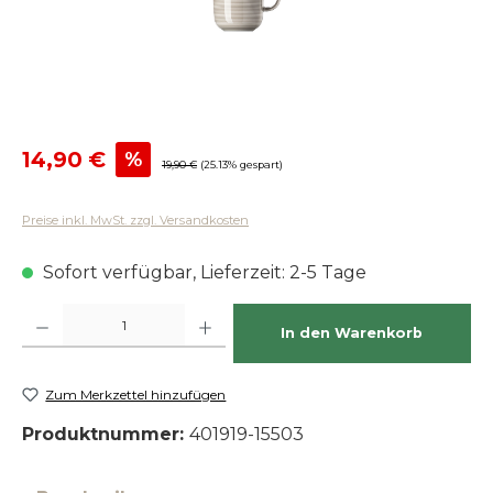
Verkaufspreis:
14,90 €
%
Regulärer Preis:
19,90 €
(25.13% gespart)
Preise inkl. MwSt. zzgl. Versandkosten
Sofort verfügbar, Lieferzeit: 2-5 Tage
Produkt Anzahl: Gib den gewünschten Wert ein oder benutze die Schaltfläch
In den Warenkorb
Zum Merkzettel hinzufügen
Produktnummer:
401919-15503