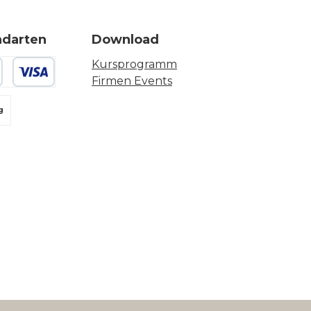
ndarten
Download
Kursprogramm
Firmen Events
 oder Debitkarte
g