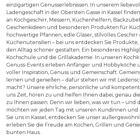
einzigartigen Genusserlebnissen. In unserem liebevo
Ladengeschäft in der Obersten Gasse in Kassel finde
an Kochgeschirr, Messern, Küchenhelfern, Backzubeh
Geschenkideen und besonderen Produkten für Küc
hochwertige Pfannen, edle Gläser, stilvolles Geschirr
Küchenutensilien – bei uns entdecken Sie Produkte
den Alltag schöner gestalten. Ein besonderes Highlig
Kochschule und die Grillakademie. In unseren Kochk
Genuss-Events erleben Anfänger und Hobbyköche u
voller Inspiration, Genuss und Gemeinschaft. Gemeins
lernen und genießen – dafür stehen wir mit Leidensc
macht? Unsere ehrliche, persönliche und kompeten
uns Zeit, hören zu und helfen Ihnen dabei, genau die
zu Ihnen passen. Denn wir lieben, was wir tun – und 
möchten wir jeden Tag mit unseren Kundinnen und 
Sie uns in Kassel, entdecken Sie unser außergewöhn
erleben Sie die Freude am Kochen, Grillen und Geni
bunten Haus.