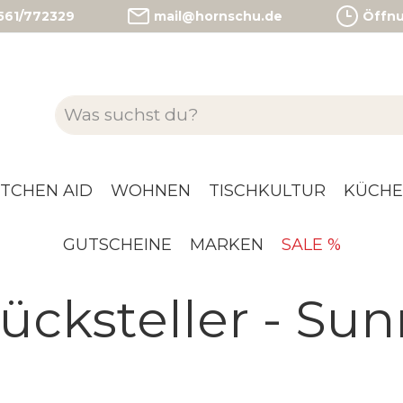
)561/772329
mail@hornschu.de
Öffnun
ITCHEN AID
WOHNEN
TISCHKULTUR
KÜCHE
GUTSCHEINE
MARKEN
SALE %
cksteller - Sun