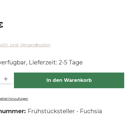
 Preis:
€
MwSt. zzgl. Versandkosten
erfügbar, Lieferzeit: 2-5 Tage
hl: Gib den gewünschten Wert ein oder benutze die Schaltfläch
In den Warenkorb
ttel hinzufügen
tnummer:
Frühstücksteller - Fuchsia