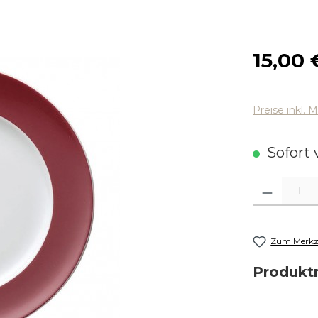
Regulärer
15,00 
Preise inkl. 
Sofort v
Produkt Anza
Zum Merkze
Produk