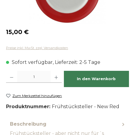
Regulärer Preis:
15,00 €
Preise inkl. MwSt. zzgl. Versandkosten
Sofort verfügbar, Lieferzeit: 2-5 Tage
Produkt Anzahl: Gib den gewünschten Wert ein oder benutze die Schaltfläch
In den Warenkorb
Zum Merkzettel hinzufügen
Produktnummer:
Frühstücksteller - New Red
Beschreibung
Frühstücksteller - aber nicht nur für´s