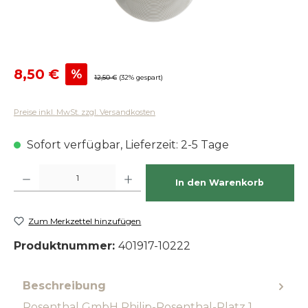
Verkaufspreis:
8,50 €
%
Regulärer Preis:
12,50 €
(32% gespart)
Preise inkl. MwSt. zzgl. Versandkosten
Sofort verfügbar, Lieferzeit: 2-5 Tage
Produkt Anzahl: Gib den gewünschten Wert ein oder benutze die Schaltfläch
In den Warenkorb
Zum Merkzettel hinzufügen
Produktnummer:
401917-10222
Beschreibung
Rosenthal GmbH Philip-Rosenthal-Platz 1