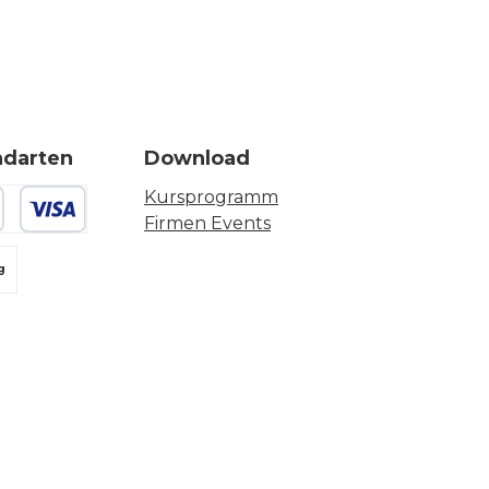
ndarten
Download
Kursprogramm
Firmen Events
 oder Debitkarte
g