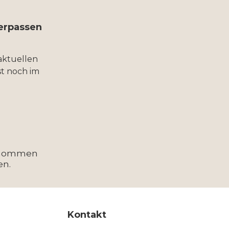
verpassen
aktuellen
t noch im
enommen
en.
Kontakt