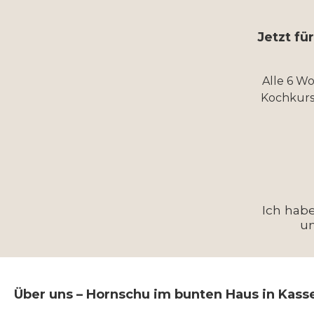
Jetzt fü
Alle 6 W
Kochkurs
Ich hab
u
Über uns – Hornschu im bunten Haus in Kass