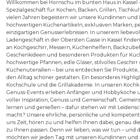
Willkommen bei Hornschu im bunten Haus in Kassel
Spezialgeschäft für Kochen, Backen, Grillen, Tischku
vielen Jahren begeistern wir unsere Kundinnen und
hochwertigen Küchenartikeln, exklusiven Marken, p
einzigartigen Genusserlebnissen. In unserem liebevo
Ladengeschäft in der Obersten Gasse in Kassel finde
an Kochgeschirr, Messern, Küchenhelfern, Backzubeh
Geschenkideen und besonderen Produkten für Küc
hochwertige Pfannen, edle Gläser, stilvolles Geschirr
Küchenutensilien – bei uns entdecken Sie Produkte
den Alltag schöner gestalten. Ein besonderes Highlig
Kochschule und die Grillakademie. In unseren Kochk
Genuss-Events erleben Anfänger und Hobbyköche u
voller Inspiration, Genuss und Gemeinschaft. Gemeins
lernen und genießen – dafür stehen wir mit Leidensc
macht? Unsere ehrliche, persönliche und kompeten
uns Zeit, hören zu und helfen Ihnen dabei, genau die
zu Ihnen passen. Denn wir lieben, was wir tun – und 
möchten wir jeden Tag mit unseren Kundinnen und 