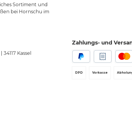
liches Sortiment und
eßen bei Hornschu im
Zahlungs- und Versa
 34117 Kassel
PayPal
Rechnungskauf
Kredit-
DPD
Vorkasse
Abholun