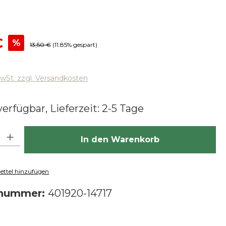
reis:
€
%
Regulärer Preis:
13,50 €
(11.85% gespart)
MwSt. zzgl. Versandkosten
erfügbar, Lieferzeit: 2-5 Tage
hl: Gib den gewünschten Wert ein oder benutze die Schaltfläch
In den Warenkorb
ttel hinzufügen
tnummer:
401920-14717