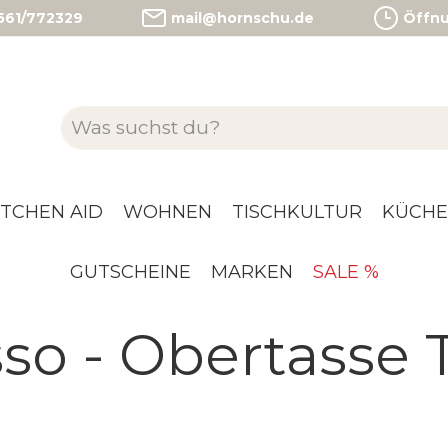
)561/772329
mail@hornschu.de
Öffnun
ITCHEN AID
WOHNEN
TISCHKULTUR
KÜCHE
GUTSCHEINE
MARKEN
SALE %
so - Obertasse 