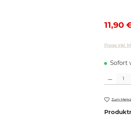
Verkaufsp
11,90 
Preise inkl. 
Sofort v
Produkt Anza
Zum Merkze
Produk