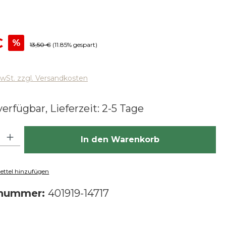
reis:
€
%
Regulärer Preis:
13,50 €
(11.85% gespart)
MwSt. zzgl. Versandkosten
erfügbar, Lieferzeit: 2-5 Tage
hl: Gib den gewünschten Wert ein oder benutze die Schaltfläch
In den Warenkorb
ttel hinzufügen
tnummer:
401919-14717