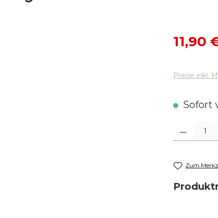
Verkaufsp
11,90 
Preise inkl. 
Sofort v
Produkt Anza
Zum Merkze
Produk