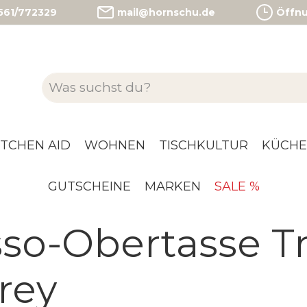
)561/772329
mail@hornschu.de
Öffnun
ITCHEN AID
WOHNEN
TISCHKULTUR
KÜCHE
GUTSCHEINE
MARKEN
SALE %
so-Obertasse T
rey