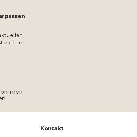
verpassen
aktuellen
t noch im
enommen
en.
Kontakt