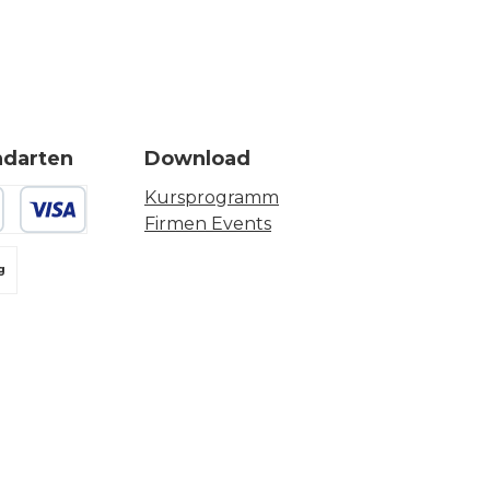
ndarten
Download
Kursprogramm
Firmen Events
 oder Debitkarte
g