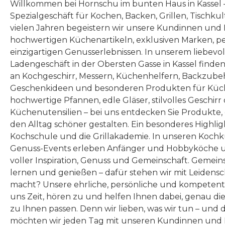
Willkommen bei Hornschu im bunten Haus in Kassel
Spezialgeschäft für Kochen, Backen, Grillen, Tischku
vielen Jahren begeistern wir unsere Kundinnen und
hochwertigen Küchenartikeln, exklusiven Marken, p
einzigartigen Genusserlebnissen. In unserem liebevo
Ladengeschäft in der Obersten Gasse in Kassel finde
an Kochgeschirr, Messern, Küchenhelfern, Backzubeh
Geschenkideen und besonderen Produkten für Küc
hochwertige Pfannen, edle Gläser, stilvolles Geschirr
Küchenutensilien – bei uns entdecken Sie Produkte
den Alltag schöner gestalten. Ein besonderes Highlig
Kochschule und die Grillakademie. In unseren Kochk
Genuss-Events erleben Anfänger und Hobbyköche u
voller Inspiration, Genuss und Gemeinschaft. Gemeins
lernen und genießen – dafür stehen wir mit Leidensc
macht? Unsere ehrliche, persönliche und kompeten
uns Zeit, hören zu und helfen Ihnen dabei, genau die
zu Ihnen passen. Denn wir lieben, was wir tun – und 
möchten wir jeden Tag mit unseren Kundinnen und 