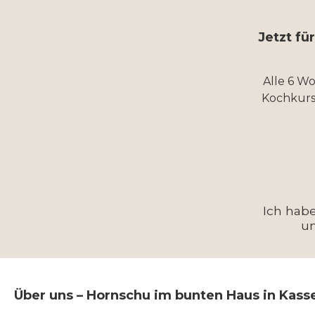
Jetzt fü
Alle 6 W
Kochkurs
Ich hab
u
Über uns – Hornschu im bunten Haus in Kass