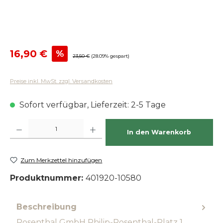
Verkaufspreis:
16,90 €
%
Regulärer Preis:
23,50 €
(28.09% gespart)
Preise inkl. MwSt. zzgl. Versandkosten
Sofort verfügbar, Lieferzeit: 2-5 Tage
Produkt Anzahl: Gib den gewünschten Wert ein oder benutze die Schaltfläch
In den Warenkorb
Zum Merkzettel hinzufügen
Produktnummer:
401920-10580
Beschreibung
Rosenthal GmbH Philip-Rosenthal-Platz 1