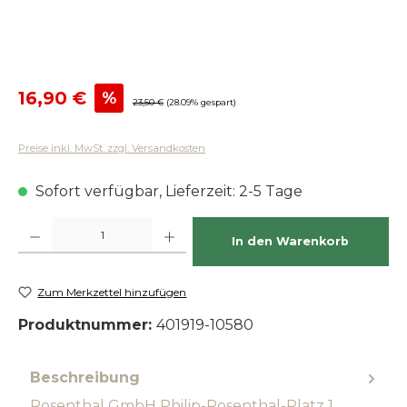
Verkaufspreis:
16,90 €
%
Regulärer Preis:
23,50 €
(28.09% gespart)
Preise inkl. MwSt. zzgl. Versandkosten
Sofort verfügbar, Lieferzeit: 2-5 Tage
Produkt Anzahl: Gib den gewünschten Wert ein oder benutze die Schaltfläch
In den Warenkorb
Zum Merkzettel hinzufügen
Produktnummer:
401919-10580
Beschreibung
Rosenthal GmbH Philip-Rosenthal-Platz 1