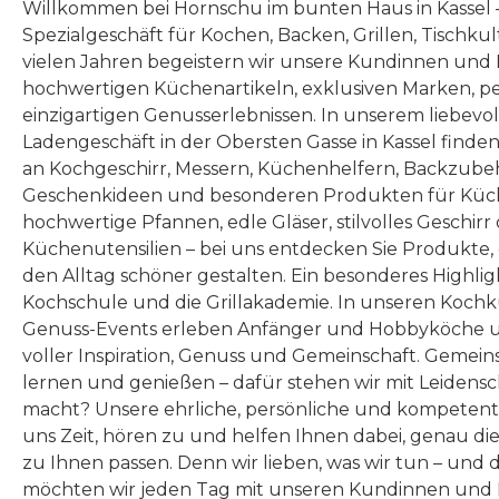
Willkommen bei Hornschu im bunten Haus in Kassel
Spezialgeschäft für Kochen, Backen, Grillen, Tischku
vielen Jahren begeistern wir unsere Kundinnen und
hochwertigen Küchenartikeln, exklusiven Marken, p
einzigartigen Genusserlebnissen. In unserem liebevo
Ladengeschäft in der Obersten Gasse in Kassel finde
an Kochgeschirr, Messern, Küchenhelfern, Backzubeh
Geschenkideen und besonderen Produkten für Küc
hochwertige Pfannen, edle Gläser, stilvolles Geschirr
Küchenutensilien – bei uns entdecken Sie Produkte
den Alltag schöner gestalten. Ein besonderes Highlig
Kochschule und die Grillakademie. In unseren Kochk
Genuss-Events erleben Anfänger und Hobbyköche u
voller Inspiration, Genuss und Gemeinschaft. Gemeins
lernen und genießen – dafür stehen wir mit Leidensc
macht? Unsere ehrliche, persönliche und kompeten
uns Zeit, hören zu und helfen Ihnen dabei, genau die
zu Ihnen passen. Denn wir lieben, was wir tun – und 
möchten wir jeden Tag mit unseren Kundinnen und 