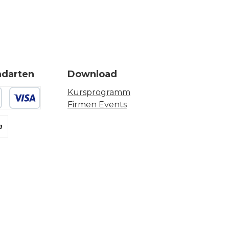
ndarten
Download
Kursprogramm
Firmen Events
 oder Debitkarte
g