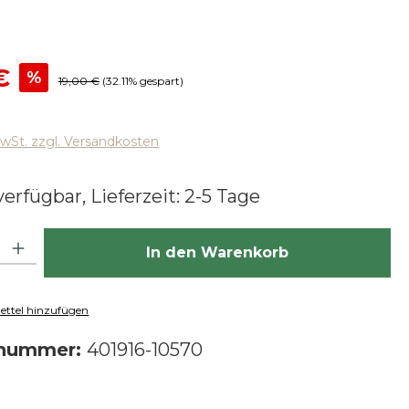
reis:
€
%
Regulärer Preis:
19,00 €
(32.11% gespart)
MwSt. zzgl. Versandkosten
erfügbar, Lieferzeit: 2-5 Tage
hl: Gib den gewünschten Wert ein oder benutze die Schaltfläch
In den Warenkorb
ttel hinzufügen
tnummer:
401916-10570