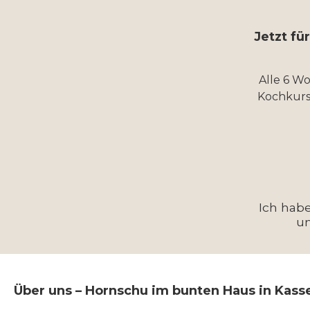
Jetzt fü
Alle 6 W
Kochkurs
Ich hab
u
Über uns – Hornschu im bunten Haus in Kass