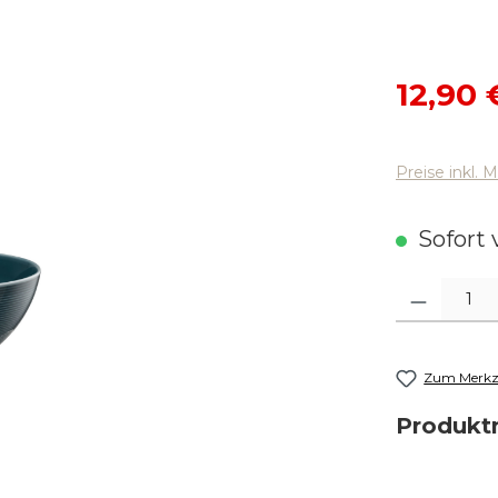
Verkaufsp
12,90 
Preise inkl. 
Sofort v
Produkt Anza
Zum Merkze
Produk