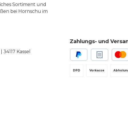
liches Sortiment und
eßen bei Hornschu im
Zahlungs- und Versa
 34117 Kassel
PayPal
Rechnungskauf
Kredit-
DPD
Vorkasse
Abholun