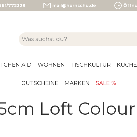
)561/772329
mail@hornschu.de
Öffnun
ITCHEN AID
WOHNEN
TISCHKULTUR
KÜCHE
GUTSCHEINE
MARKEN
SALE %
5cm Loft Colour