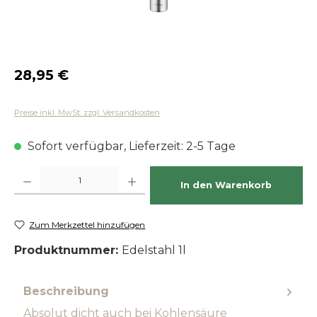
Regulärer Preis:
28,95 €
Preise inkl. MwSt. zzgl. Versandkosten
Sofort verfügbar, Lieferzeit: 2-5 Tage
Produkt Anzahl: Gib den gewünschten Wert ein oder benutze die Schaltfläch
In den Warenkorb
Zum Merkzettel hinzufügen
Produktnummer:
Edelstahl 1l
Beschreibung
Absolut dicht auch bei Kohlensäure