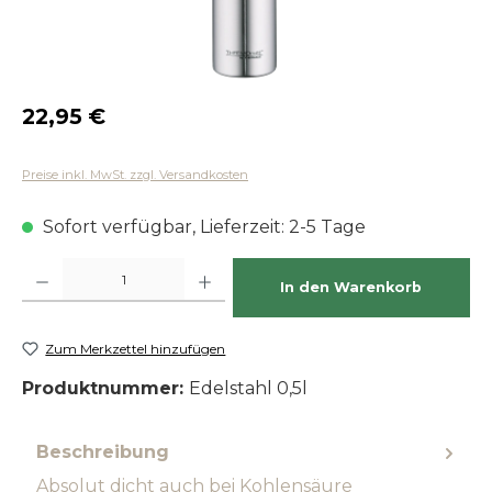
Regulärer Preis:
22,95 €
Preise inkl. MwSt. zzgl. Versandkosten
Sofort verfügbar, Lieferzeit: 2-5 Tage
Produkt Anzahl: Gib den gewünschten Wert ein oder benutze die Schaltfläch
In den Warenkorb
Zum Merkzettel hinzufügen
Produktnummer:
Edelstahl 0,5l
Beschreibung
Absolut dicht auch bei Kohlensäure