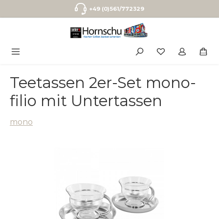
Zum Hauptinhalt springen
+49 (0)561/772329
Teetassen 2er-Set mono-
filio mit Untertassen
mono
Bildergalerie überspringen