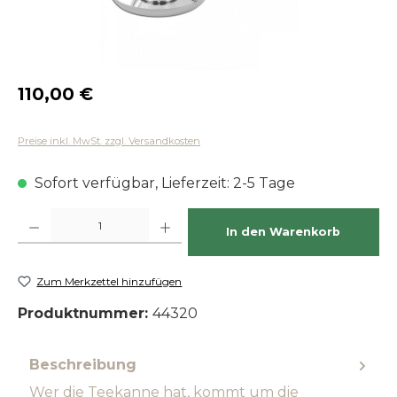
Regulärer Preis:
110,00 €
Preise inkl. MwSt. zzgl. Versandkosten
Sofort verfügbar, Lieferzeit: 2-5 Tage
Produkt Anzahl: Gib den gewünschten Wert ein oder benutze die Schaltfläch
In den Warenkorb
Zum Merkzettel hinzufügen
Produktnummer:
44320
Beschreibung
Wer die Teekanne hat, kommt um die