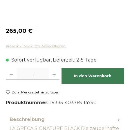
Regulärer Preis:
265,00 €
Preise inkl. MwSt. zzgl. Versandkosten
Sofort verfügbar, Lieferzeit: 2-5 Tage
Produkt Anzahl: Gib den gewünschten Wert ein oder benutze die Schaltfläch
In den Warenkorb
Zum Merkzettel hinzufügen
Produktnummer:
19335-403765-14740
Beschreibung
LA GRECA SIGNATURE BLACK Die zauberhafte