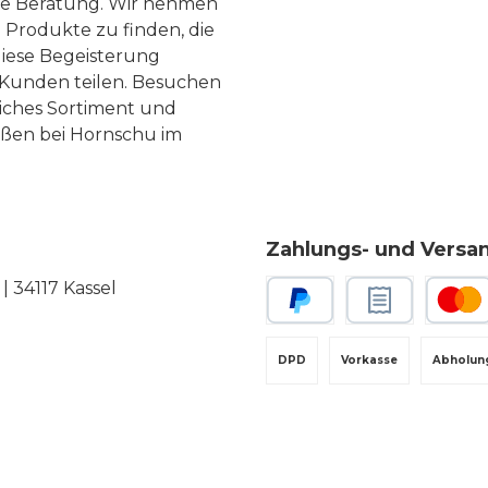
te Beratung. Wir nehmen
 Produkte zu finden, die
diese Begeisterung
Kunden teilen. Besuchen
liches Sortiment und
eßen bei Hornschu im
Zahlungs- und Versa
 34117 Kassel
PayPal
Rechnungskauf
Kredit-
DPD
Vorkasse
Abholun