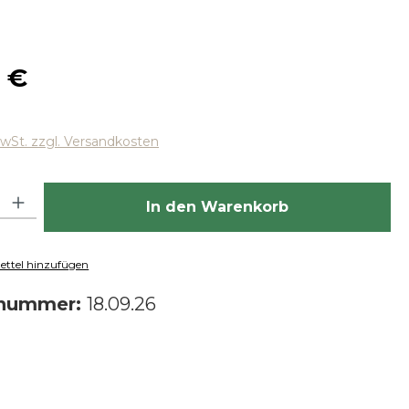
 Preis:
 €
MwSt. zzgl. Versandkosten
hl: Gib den gewünschten Wert ein oder benutze die Schaltfläch
In den Warenkorb
ttel hinzufügen
tnummer:
18.09.26