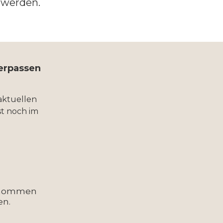
t werden.
verpassen
aktuellen
t noch im
enommen
en.