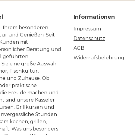
el
Informationen
 – Ihrem besonderen
Impressum
ltur und Genießen. Seit
Datenschutz
 Kunden mit
AGB
ersönlicher Beratung und
ll geführten
Widerrufsbelehrung
n Sie eine große Auswahl
ör, Tischkultur,
he und Zuhause. Ob
 oder praktische
, die Freude machen und
ht sind unsere Kasseler
ursen, Grillkursen und
nvergessliche Stunden
am kochen, grillen,
haft. Was uns besonders