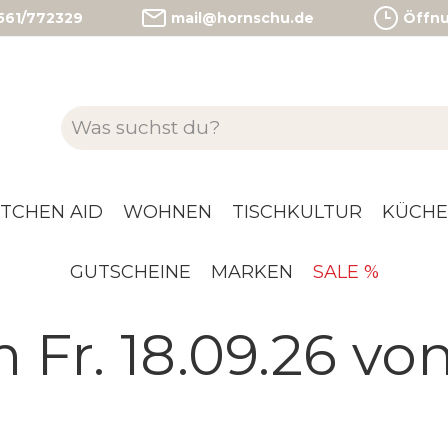
)561/772329
mail@hornschu.de
Öffnun
ITCHEN AID
WOHNEN
TISCHKULTUR
KÜCHE
GUTSCHEINE
MARKEN
SALE %
Fr. 18.09.26 von