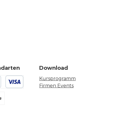
ndarten
Download
Kursprogramm
Firmen Events
 oder Debitkarte
g