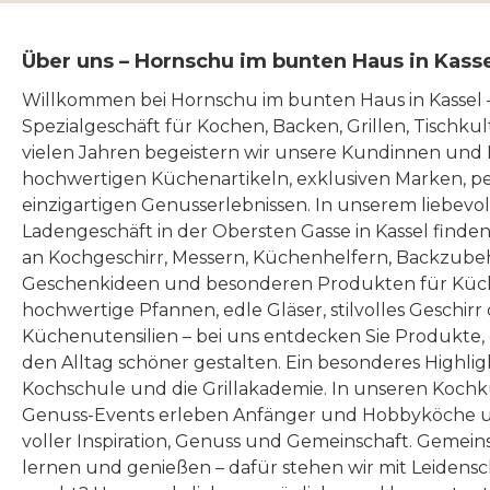
Über uns – Hornschu im bunten Haus in Kass
Willkommen bei Hornschu im bunten Haus in Kassel
Spezialgeschäft für Kochen, Backen, Grillen, Tischku
vielen Jahren begeistern wir unsere Kundinnen und
hochwertigen Küchenartikeln, exklusiven Marken, p
einzigartigen Genusserlebnissen. In unserem liebevo
Ladengeschäft in der Obersten Gasse in Kassel finde
an Kochgeschirr, Messern, Küchenhelfern, Backzubeh
Geschenkideen und besonderen Produkten für Küc
hochwertige Pfannen, edle Gläser, stilvolles Geschirr
Küchenutensilien – bei uns entdecken Sie Produkte
den Alltag schöner gestalten. Ein besonderes Highlig
Kochschule und die Grillakademie. In unseren Kochk
Genuss-Events erleben Anfänger und Hobbyköche u
voller Inspiration, Genuss und Gemeinschaft. Gemeins
lernen und genießen – dafür stehen wir mit Leidensc