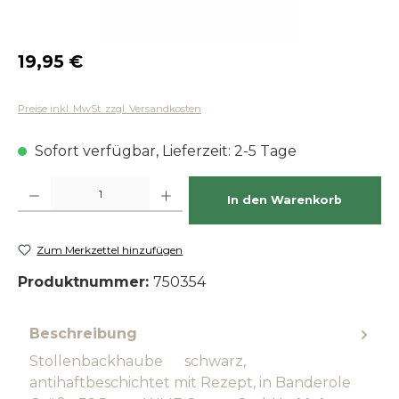
Regulärer Preis:
19,95 €
Preise inkl. MwSt. zzgl. Versandkosten
Sofort verfügbar, Lieferzeit: 2-5 Tage
Produkt Anzahl: Gib den gewünschten Wert ein oder benutze die Schaltfläch
In den Warenkorb
Zum Merkzettel hinzufügen
Produktnummer:
750354
Beschreibung
Stollenbackhaube schwarz,
antihaftbeschichtet mit Rezept, in Banderole