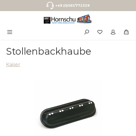
Zum Hauptinhalt springen
+49 (0)561/772329
Stollenbackhaube
Kaiser
Bildergalerie überspringen