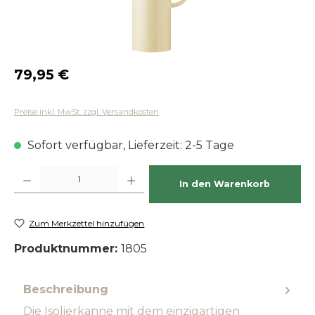
Regulärer Preis:
79,95 €
Preise inkl. MwSt. zzgl. Versandkosten
Sofort verfügbar, Lieferzeit: 2-5 Tage
Produkt Anzahl: Gib den gewünschten Wert ein oder benutze die Schaltfläch
In den Warenkorb
Zum Merkzettel hinzufügen
Produktnummer:
1805
Beschreibung
Die Isolierkanne mit dem einzigartigen