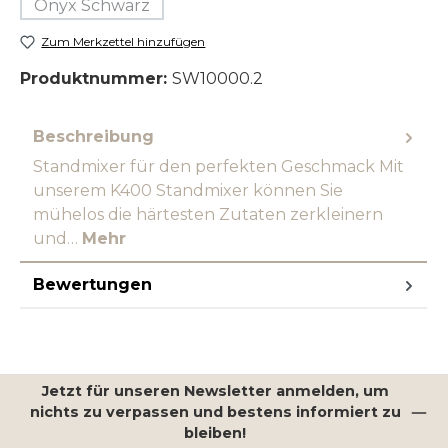
Onyx Schwarz
(Diese Option ist zurzeit nicht verfügbar.)
Zum Merkzettel hinzufügen
Produktnummer:
SW10000.2
Beschreibung
Standmixer für den perfekten Geschmack Mit
unserem K400 Standmixer können Sie
mühelos die härtesten Zutaten zerkleinern
und…
Mehr
Bewertungen
Jetzt für unseren Newsletter anmelden, um
nichts zu verpassen und bestens informiert zu
bleiben!