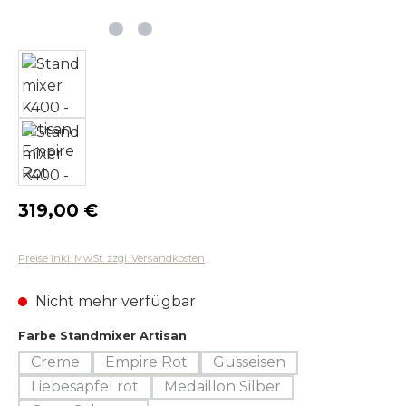
Regulärer Preis:
319,00 €
Preise inkl. MwSt. zzgl. Versandkosten
Nicht mehr verfügbar
auswählen
Farbe Standmixer Artisan
Creme
Empire Rot
Gusseisen
(Diese Option ist zurzeit nicht verfügbar.)
(Diese Option ist zurzeit nicht verfügbar.)
(Diese Option ist zurzeit 
Liebesapfel rot
Medaillon Silber
(Diese Option ist zurzeit nicht verfügbar.)
(Diese Option ist zurzeit nich