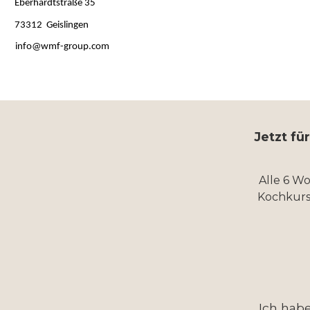
Eberhardtstraße 35
73312 Geislingen
info@wmf-group.com
Jetzt fü
Alle 6 W
Kochkurs
Ich hab