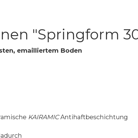
onen "Springform 3
sten, emailliertem Boden
eramische
KAIRAMIC
Antihaftbeschichtung
dadurch