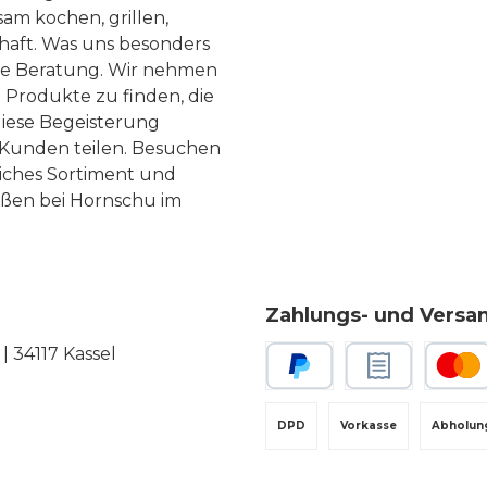
am kochen, grillen,
haft. Was uns besonders
te Beratung. Wir nehmen
 Produkte zu finden, die
diese Begeisterung
Kunden teilen. Besuchen
liches Sortiment und
eßen bei Hornschu im
Zahlungs- und Versa
 34117 Kassel
PayPal
Rechnungskauf
Kredit-
DPD
Vorkasse
Abholun