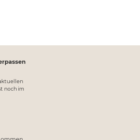
verpassen
aktuellen
t noch im
enommen