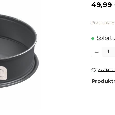
Regulärer
49,99
Preise inkl. 
Sofort v
Produkt Anza
Zum Merkze
Produk