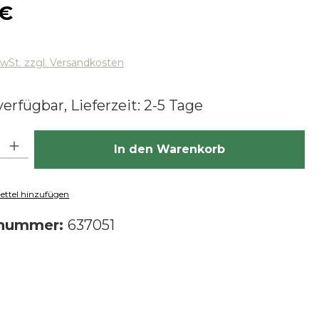
 Preis:
 €
MwSt. zzgl. Versandkosten
erfügbar, Lieferzeit: 2-5 Tage
hl: Gib den gewünschten Wert ein oder benutze die Schaltfläch
In den Warenkorb
ttel hinzufügen
tnummer:
637051