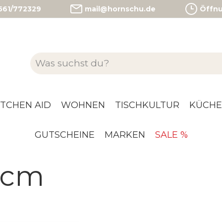
)561/772329
mail@hornschu.de
Öffnun
ITCHEN AID
WOHNEN
TISCHKULTUR
KÜCHE
GUTSCHEINE
MARKEN
SALE %
 cm