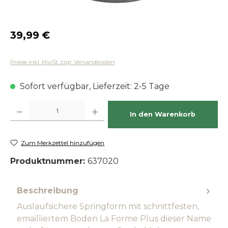
Regulärer Preis:
39,99 €
Preise inkl. MwSt. zzgl. Versandkosten
Sofort verfügbar, Lieferzeit: 2-5 Tage
Produkt Anzahl: Gib den gewünschten Wert ein oder benutze die Schaltfläch
In den Warenkorb
Zum Merkzettel hinzufügen
Produktnummer:
637020
Beschreibung
Auslaufsichere Springform mit schnittfesten,
emailliertem Boden La Forme Plus dieser Name