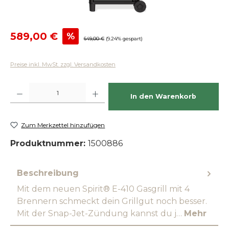
Verkaufspreis:
589,00 €
%
Regulärer Preis:
649,00 €
(9.24% gespart)
Preise inkl. MwSt. zzgl. Versandkosten
Produkt Anzahl: Gib den gewünschten Wert ein oder benutze die Schaltfläch
In den Warenkorb
Zum Merkzettel hinzufügen
Produktnummer:
1500886
Beschreibung
Mit dem neuen Spirit® E-410 Gasgrill mit 4
Brennern schmeckt dein Grillgut noch besser.
Mit der Snap-Jet-Zündung kannst du j…
Mehr