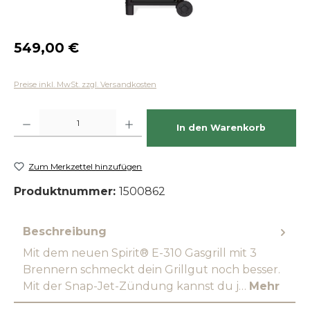
Regulärer Preis:
549,00 €
Preise inkl. MwSt. zzgl. Versandkosten
Produkt Anzahl: Gib den gewünschten Wert ein oder benutze die Schaltfläch
In den Warenkorb
Zum Merkzettel hinzufügen
Produktnummer:
1500862
Beschreibung
Mit dem neuen Spirit® E-310 Gasgrill mit 3
Brennern schmeckt dein Grillgut noch besser.
Mit der Snap-Jet-Zündung kannst du j…
Mehr