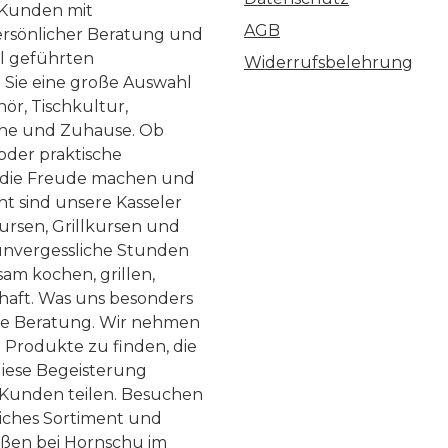
 Kunden mit
AGB
ersönlicher Beratung und
ll geführten
Widerrufsbelehrung
n Sie eine große Auswahl
ör, Tischkultur,
he und Zuhause. Ob
 oder praktische
, die Freude machen und
ht sind unsere Kasseler
ursen, Grillkursen und
nvergessliche Stunden
am kochen, grillen,
haft. Was uns besonders
te Beratung. Wir nehmen
 Produkte zu finden, die
diese Begeisterung
Kunden teilen. Besuchen
liches Sortiment und
eßen bei Hornschu im