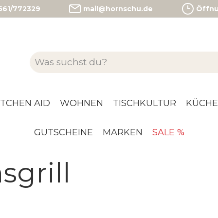
)561/772329
mail@hornschu.de
Öffnun
ITCHEN AID
WOHNEN
TISCHKULTUR
KÜCHE
GUTSCHEINE
MARKEN
SALE %
sgrill