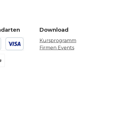
ndarten
Download
Kursprogramm
Firmen Events
 oder Debitkarte
g