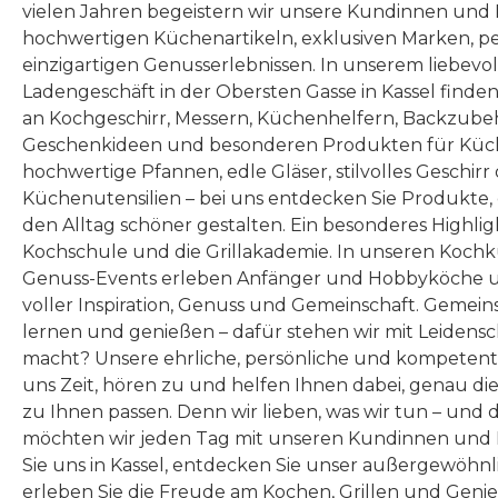
vielen Jahren begeistern wir unsere Kundinnen und
hochwertigen Küchenartikeln, exklusiven Marken, p
einzigartigen Genusserlebnissen. In unserem liebevo
Ladengeschäft in der Obersten Gasse in Kassel finde
an Kochgeschirr, Messern, Küchenhelfern, Backzubeh
Geschenkideen und besonderen Produkten für Küc
hochwertige Pfannen, edle Gläser, stilvolles Geschirr
Küchenutensilien – bei uns entdecken Sie Produkte
den Alltag schöner gestalten. Ein besonderes Highlig
Kochschule und die Grillakademie. In unseren Kochk
Genuss-Events erleben Anfänger und Hobbyköche u
voller Inspiration, Genuss und Gemeinschaft. Gemeins
lernen und genießen – dafür stehen wir mit Leidensc
macht? Unsere ehrliche, persönliche und kompeten
uns Zeit, hören zu und helfen Ihnen dabei, genau die
zu Ihnen passen. Denn wir lieben, was wir tun – und 
möchten wir jeden Tag mit unseren Kundinnen und 
Sie uns in Kassel, entdecken Sie unser außergewöhn
erleben Sie die Freude am Kochen, Grillen und Geni