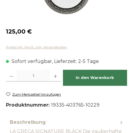
Regulärer Preis:
125,00 €
Preise inkl. MwSt. zzgl. Versandkosten
Sofort verfügbar, Lieferzeit: 2-5 Tage
Produkt Anzahl: Gib den gewünschten Wert ein oder benutze die Schaltfläch
In den Warenkorb
Zum Merkzettel hinzufügen
Produktnummer:
19335-403765-10229
Beschreibung
LA GRECA SIGNATURE BLACK Die zauberhafte