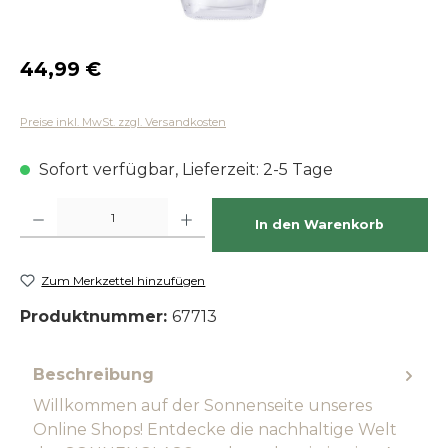
Regulärer Preis:
44,99 €
Preise inkl. MwSt. zzgl. Versandkosten
Sofort verfügbar, Lieferzeit: 2-5 Tage
Produkt Anzahl: Gib den gewünschten Wert ein oder benutze die Schaltfläch
In den Warenkorb
Zum Merkzettel hinzufügen
Produktnummer:
67713
Beschreibung
Willkommen auf der Sonnenseite unseres
Online Shops! Entdecke die nachhaltige Welt