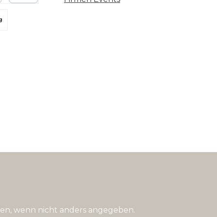
 oder Debitkarte
g
n, wenn nicht anders angegeben.