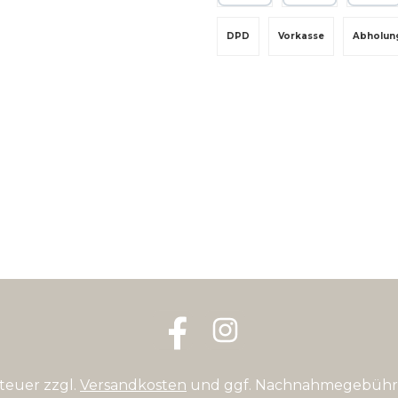
PayPal
Rechnungskauf
Kredit-
DPD
Vorkasse
Abholun
Facebook
Instagram
steuer zzgl.
Versandkosten
und ggf. Nachnahmegebühre