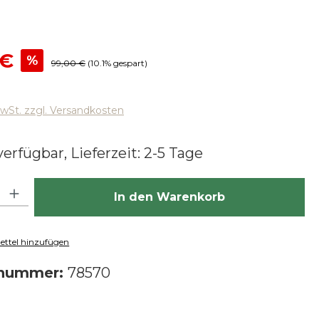
reis:
 €
%
Regulärer Preis:
99,00 €
(10.1% gespart)
MwSt. zzgl. Versandkosten
erfügbar, Lieferzeit: 2-5 Tage
hl: Gib den gewünschten Wert ein oder benutze die Schaltfläch
In den Warenkorb
ttel hinzufügen
tnummer:
78570