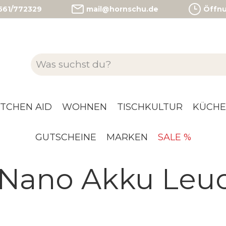
)561/772329
mail@hornschu.de
Öffnun
ITCHEN AID
WOHNEN
TISCHKULTUR
KÜCHE
GUTSCHEINE
MARKEN
SALE %
- Nano Akku Leu