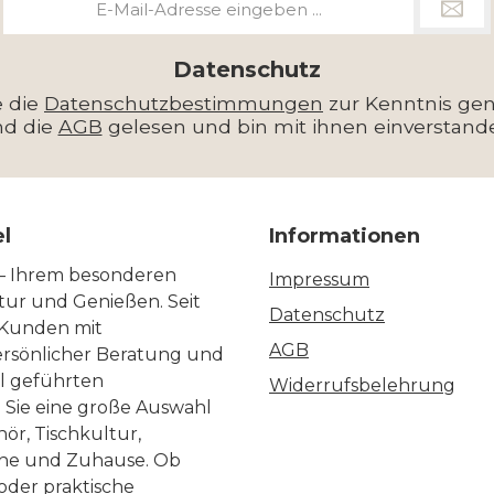
Mail-
Adresse
*
Datenschutz
e die
Datenschutzbestimmungen
zur Kenntnis g
nd die
AGB
gelesen und bin mit ihnen einverstand
el
Informationen
 – Ihrem besonderen
Impressum
ltur und Genießen. Seit
Datenschutz
 Kunden mit
AGB
ersönlicher Beratung und
ll geführten
Widerrufsbelehrung
n Sie eine große Auswahl
ör, Tischkultur,
he und Zuhause. Ob
 oder praktische