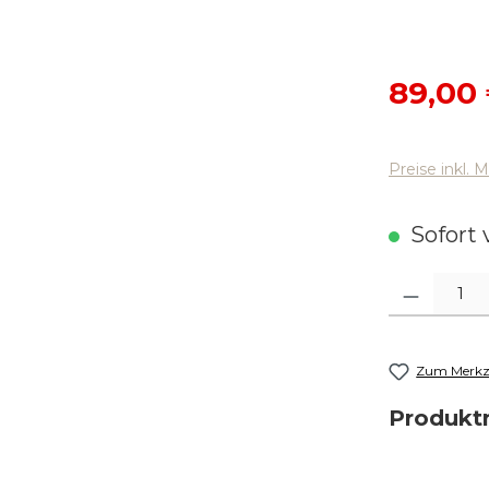
Verkaufsp
89,00
Preise inkl. 
Sofort v
Produkt Anza
Zum Merkze
Produk