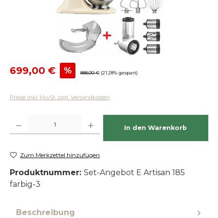
Verkaufspreis:
699,00 €
%
Regulärer Preis:
888,00 €
(21.28% gespart)
Preise inkl. MwSt. zzgl. Versandkosten
Produkt Anzahl: Gib den gewünschten Wert ein oder benutze die Schaltfläch
In den Warenkorb
Zum Merkzettel hinzufügen
Produktnummer:
Set-Angebot E Artisan 185
farbig-3
Beschreibung