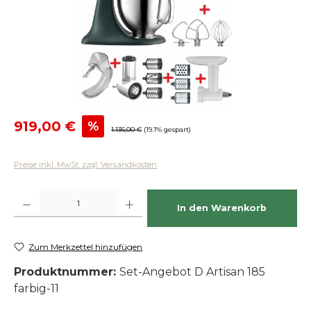
Verkaufspreis:
919,00 €
%
Regulärer Preis:
1.136,00 €
(19.1% gespart)
Preise inkl. MwSt. zzgl. Versandkosten
Produkt Anzahl: Gib den gewünschten Wert ein oder benutze die Schaltfläch
In den Warenkorb
Zum Merkzettel hinzufügen
Produktnummer:
Set-Angebot D Artisan 185
farbig-11