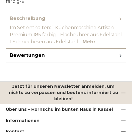
farbig-6
Beschreibung
Im Set enthalten: 1 Küchenmaschine Artisan
Premium 185 farbig 1 Flachrührer aus Edelstahl
1 Schneebesen aus Edelstahl…
Mehr
Bewertungen
Jetzt für unseren Newsletter anmelden, um
nichts zu verpassen und bestens informiert zu
bleiben!
Über uns – Hornschu im bunten Haus in Kassel
Informationen
Kontakt