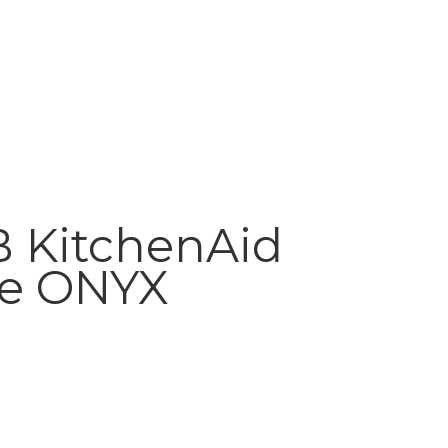
B KitchenAid
ile ONYX