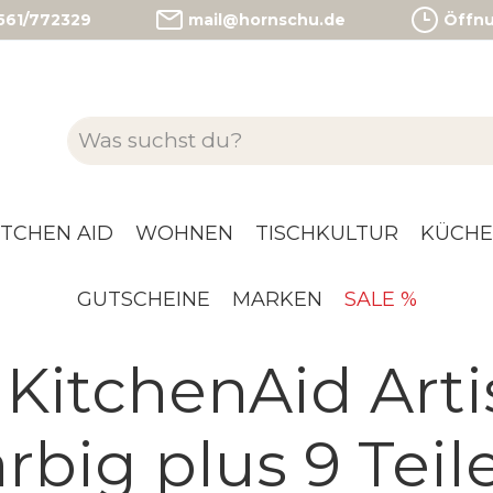
)561/772329
mail@hornschu.de
Öffnun
ITCHEN AID
WOHNEN
TISCHKULTUR
KÜCHE
GUTSCHEINE
MARKEN
SALE %
KitchenAid Arti
rbig plus 9 Tei