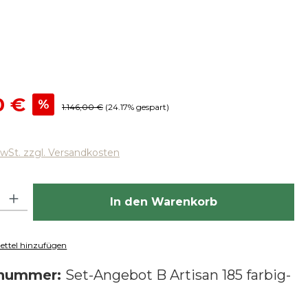
reis:
0 €
%
Regulärer Preis:
1.146,00 €
(24.17% gespart)
MwSt. zzgl. Versandkosten
hl: Gib den gewünschten Wert ein oder benutze die Schaltfläch
In den Warenkorb
ttel hinzufügen
tnummer:
Set-Angebot B Artisan 185 farbig-