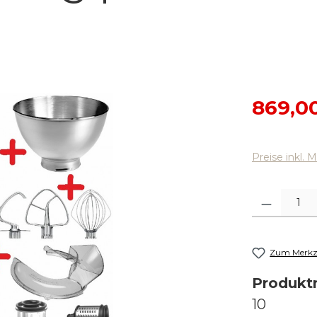
Verkaufsp
869,0
Preise inkl. 
Produkt Anza
Zum Merkze
Produk
10