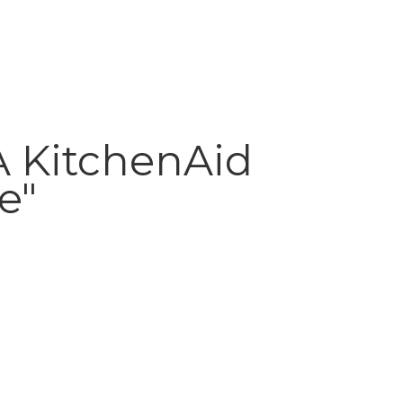
A KitchenAid
e"