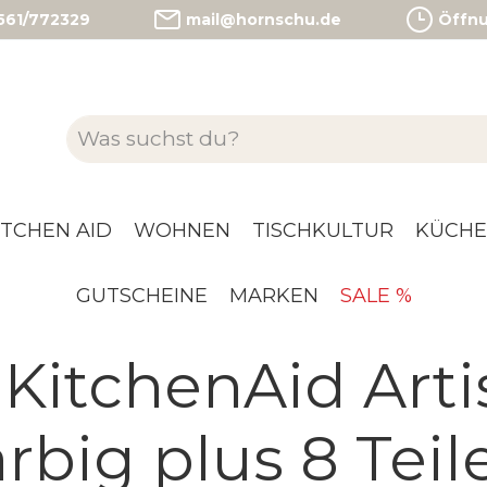
)561/772329
mail@hornschu.de
Öffnun
ITCHEN AID
WOHNEN
TISCHKULTUR
KÜCHE
GUTSCHEINE
MARKEN
SALE %
KitchenAid Arti
rbig plus 8 Teil