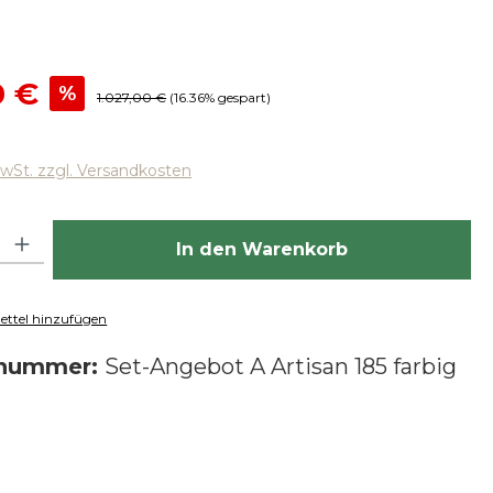
reis:
0 €
%
Regulärer Preis:
1.027,00 €
(16.36% gespart)
MwSt. zzgl. Versandkosten
hl: Gib den gewünschten Wert ein oder benutze die Schaltfläch
In den Warenkorb
ttel hinzufügen
tnummer:
Set-Angebot A Artisan 185 farbig