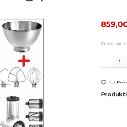
Verkaufsp
859,0
Preise inkl. 
Produkt Anza
Zum Merkze
Produk