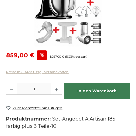
Verkaufspreis:
859,00 €
%
Regulärer Preis:
1.027,00 €
(16.36% gespart)
Preise inkl. MwSt. zzgl. Versandkosten
Produkt Anzahl: Gib den gewünschten Wert ein oder benutze die Schaltfläch
In den Warenkorb
Zum Merkzettel hinzufügen
Produktnummer:
Set-Angebot A Artisan 185
farbig plus 8 Teile-10