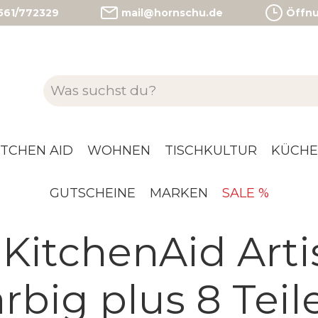
)561/772329
mail@hornschu.de
Öffnun
ITCHEN AID
WOHNEN
TISCHKULTUR
KÜCHE
GUTSCHEINE
MARKEN
SALE %
KitchenAid Arti
rbig plus 8 Teil