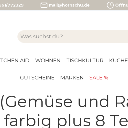
)561/772329
mail@hornschu.de
Öffnun
ITCHEN AID
WOHNEN
TISCHKULTUR
KÜCHE
GUTSCHEINE
MARKEN
SALE %
 (Gemüse und R
 farbig plus 8 Te