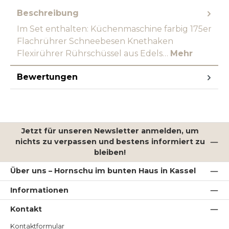
Beschreibung
Im Set enthalten: Küchenmaschine farbig 175er
Flachrührer Schneebesen Knethaken
Flexirührer Rührschüssel aus Edels…
Mehr
Bewertungen
Jetzt für unseren Newsletter anmelden, um
nichts zu verpassen und bestens informiert zu
bleiben!
Über uns – Hornschu im bunten Haus in Kassel
Informationen
Kontakt
Kontaktformular