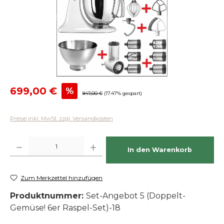
Verkaufspreis:
699,00 €
%
Regulärer Preis:
847,00 €
(17.47% gespart)
Preise inkl. MwSt. zzgl. Versandkosten
Produkt Anzahl: Gib den gewünschten Wert ein oder benutze die Schaltfläch
In den Warenkorb
Zum Merkzettel hinzufügen
Produktnummer:
Set-Angebot 5 (Doppelt-
Gemüse! 6er Raspel-Set)-18